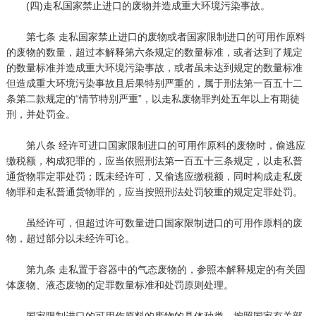
(四)走私国家禁止进口的废物并造成重大环境污染事故。
第七条 走私国家禁止进口的废物或者国家限制进口的可用作原料
的废物的数量，超过本解释第六条规定的数量标准，或者达到了规定
的数量标准并造成重大环境污染事故，或者虽未达到规定的数量标准
但造成重大环境污染事故且后果特别严重的，属于刑法第一百五十二
条第二款规定的“情节特别严重”，以走私废物罪判处五年以上有期徒
刑，并处罚金。
第八条 经许可进口国家限制进口的可用作原料的废物时，偷逃应
缴税额，构成犯罪的，应当依照刑法第一百五十三条规定，以走私普
通货物罪定罪处罚；既未经许可，又偷逃应缴税额，同时构成走私废
物罪和走私普通货物罪的，应当按照刑法处罚较重的规定定罪处罚。
虽经许可，但超过许可数量进口国家限制进口的可用作原料的废
物，超过部分以未经许可论。
第九条 走私置于容器中的气态废物的，参照本解释规定的有关固
体废物、液态废物的定罪数量标准和处罚原则处理。